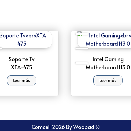
Soporte Tv
Intel Gaming
XTA-475
Motherboard H310
Leer más
Leer más
Comcell 2026 By Woopad ©