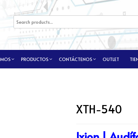
OMOS
PRODUCTOS
CONTÁCTENOS
OUTLET
TIE
XTH-540
Ixion | Audí