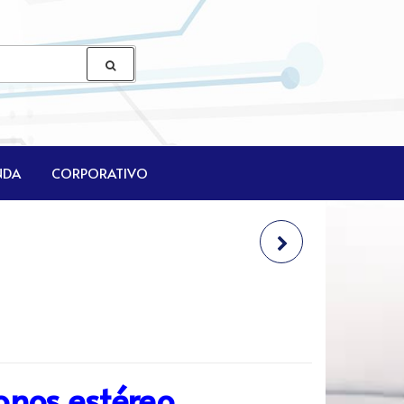
NDA
CORPORATIVO
XTH-551
fonos estéreo