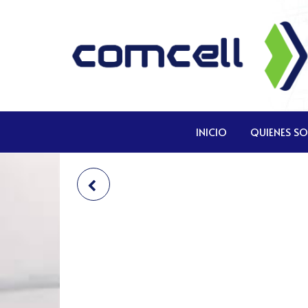
Comcell
Comcell
Corp
INICIO
QUIENES S
XTH-530