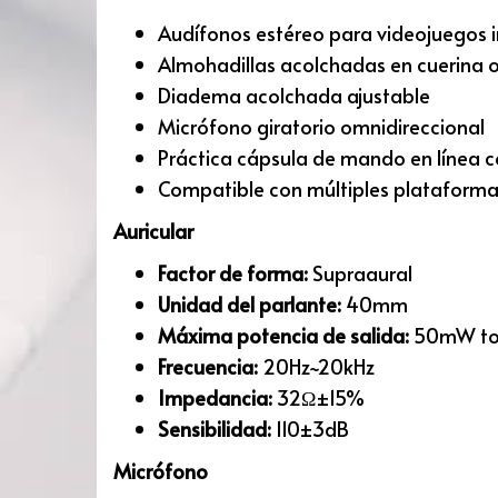
Audífonos estéreo para videojuegos i
Almohadillas acolchadas en cuerina
Diadema acolchada ajustable
Micrófono giratorio omnidireccional
Práctica cápsula de mando en línea 
Compatible con múltiples plataform
Auricular
Factor de forma:
Supraaural
Unidad del parlante:
40mm
Máxima potencia de salida:
50mW to
Frecuencia:
20Hz~20kHz
Impedancia:
32Ω±15%
Sensibilidad:
110±3dB
Micrófono