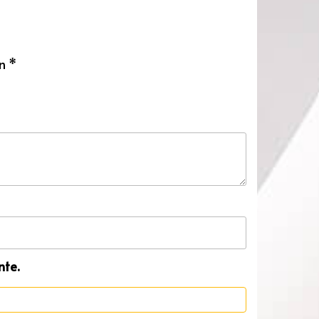
on
*
nte.