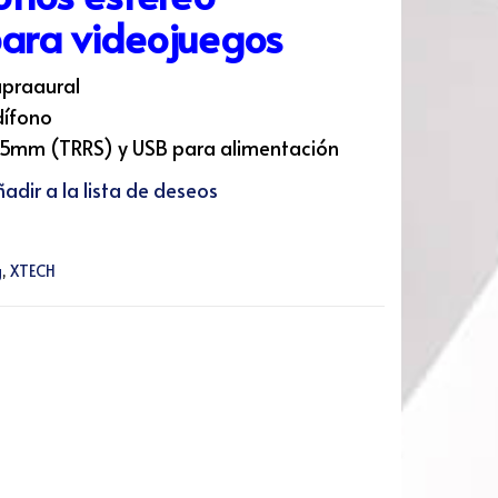
para videojuegos
praaural
dífono
,5mm (TRRS) y USB para alimentación
adir a la lista de deseos
g
,
XTECH