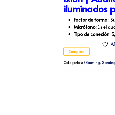
iluminados 
Factor de forma :
Su
Micrófono:
En el au
Tipo de conexión:
3
Añ
Compare
Categorías:
/ Gaming
,
Gamin