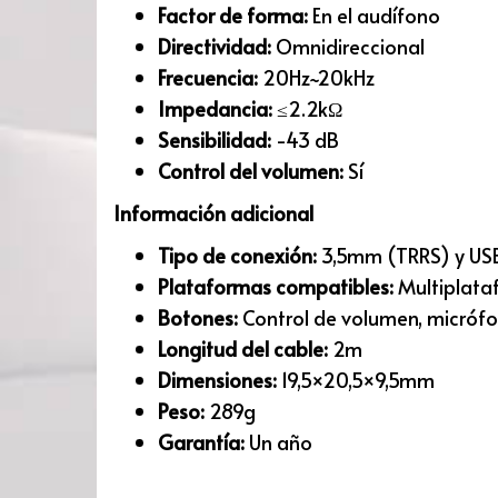
Factor de forma:
En el audífono
Directividad:
Omnidireccional
Frecuencia:
20Hz~20kHz
Impedancia:
≤2.2kΩ
Sensibilidad:
-43 dB
Control del volumen:
Sí
Información adicional
Tipo de conexión:
3,5mm (TRRS) y USB
Plataformas compatibles:
Multiplata
Botones:
Control de volumen, micrófo
Longitud del cable:
2m
Dimensiones:
19,5×20,5×9,5mm
Peso:
289g
Garantía:
Un año