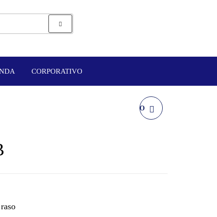
ENDA
CORPORATIVO
AURICULAR ESTÉREO
XTS-220
B
 raso