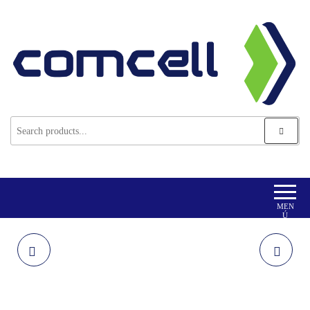
Comcell Corp
Comcell
MEN
Ú
VLT-BR035
VLT-B014