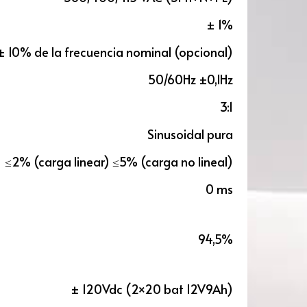
± 1%
 10% de la frecuencia nominal (opcional)
50/60Hz ±0,1Hz
3:1
Sinusoidal pura
≤2% (carga linear) ≤5% (carga no lineal)
0 ms
94,5%
± 120Vdc (2×20 bat 12V9Ah)