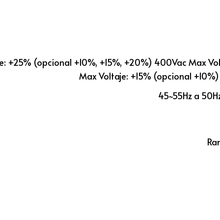
e: +25% (opcional +10%, +15%, +20%) 400Vac Max Vol
Max Voltaje: +15% (opcional +10%
45~55Hz a 50Hz
Ran