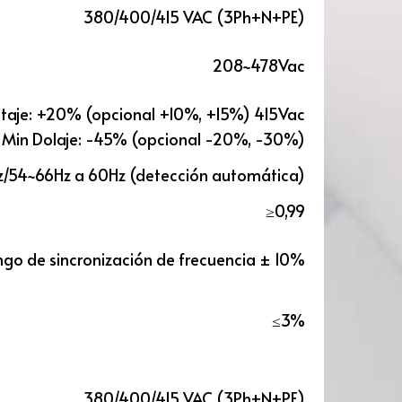
380/400/415 VAC (3Ph+N+PE)
208~478Vac
taje: +20% (opcional +10%, +15%) 415Vac
) Min Dolaje: -45% (opcional -20%, -30%)
/54~66Hz a 60Hz (detección automática)
≥0,99
go de sincronización de frecuencia ± 10%
≤3%
380/400/415 VAC (3Ph+N+PE)