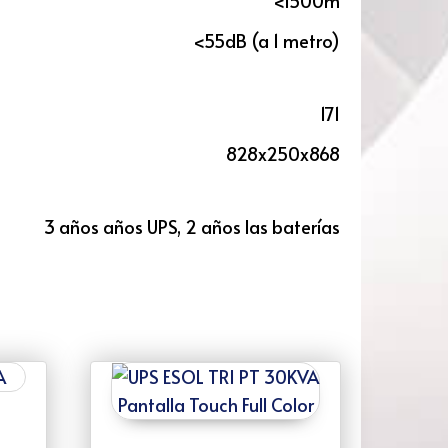
<1500m
<55dB (a 1 metro)
171
828x250x868
3 años años UPS, 2 años las baterías