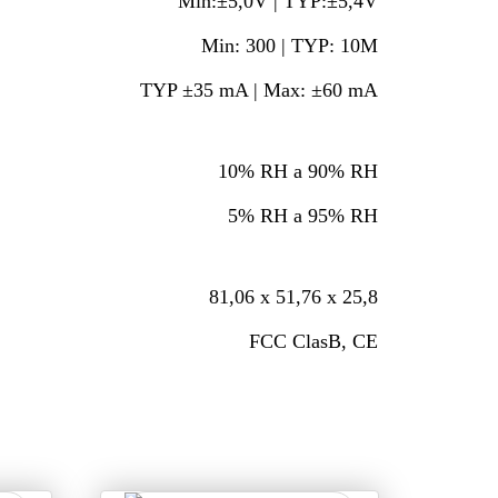
Min:±5,0V | TYP:±5,4V
Min: 300 | TYP: 10M
TYP ±35 mA | Max: ±60 mA
10% RH a 90% RH
5% RH a 95% RH
81,06 x 51,76 x 25,8
FCC ClasB, CE