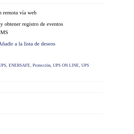
n remota vía web
y obtener registro de eventos
 SMS
Añadir a la lista de deseos
UPS
,
ENERSAFE
,
Protección
,
UPS ON LINE
,
UPS