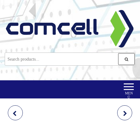
Comcell Corp
Comcell
MEN
Ú
UPS
INTEL VINTAGE
AB-PRO2002T
MOTHERBOARD H81