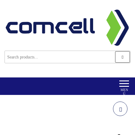
Comcell Corp
Comcell
MEN
Ú
SOPORTE TV
XTA-475