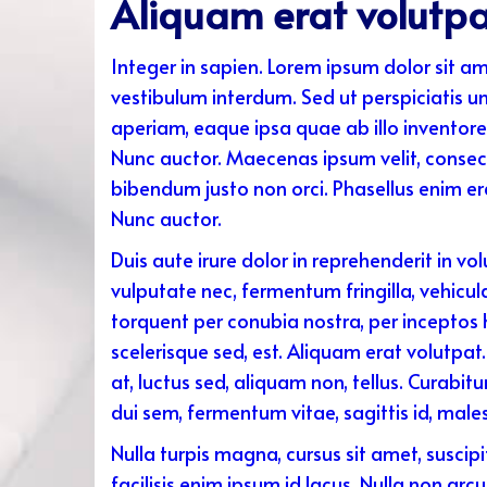
Aliquam erat volutp
Integer in sapien. Lorem ipsum dolor sit am
vestibulum interdum. Sed ut perspiciatis 
aperiam, eaque ipsa quae ab illo inventore 
Nunc auctor. Maecenas ipsum velit, consecte
bibendum justo non orci. Phasellus enim era
Nunc auctor.
Duis aute irure dolor in reprehenderit in vo
vulputate nec, fermentum fringilla, vehicul
torquent per conubia nostra, per inceptos 
scelerisque sed, est. Aliquam erat volutpat
at, luctus sed, aliquam non, tellus. Curabi
dui sem, fermentum vitae, sagittis id, males
Nulla turpis magna, cursus sit amet, suscipi
facilisis enim ipsum id lacus. Nulla non arc