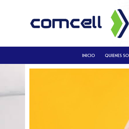
Comcell
Comcell
Corp
INICIO
QUIENES S