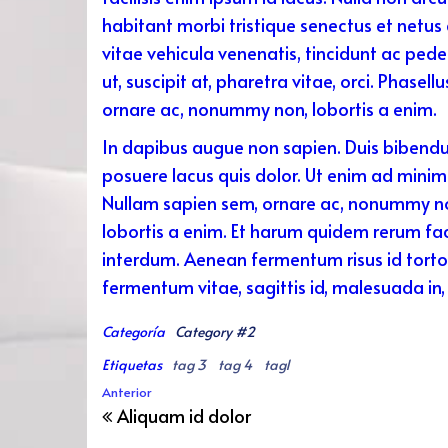
habitant morbi tristique senectus et netus
vitae vehicula venenatis, tincidunt ac pede
ut, suscipit at, pharetra vitae, orci. Phas
ornare ac, nonummy non, lobortis a enim.
In dapibus augue non sapien. Duis bibendum,
posuere lacus quis dolor. Ut enim ad minim
Nullam sapien sem, ornare ac, nonummy non
lobortis a enim. Et harum quidem rerum faci
interdum. Aenean fermentum risus id tortor
fermentum vitae, sagittis id, malesuada in
Categoría
Category #2
Etiquetas
tag 3
tag 4
tag1
Navegación de entradas
Entrada anterior
Anterior
Aliquam id dolor