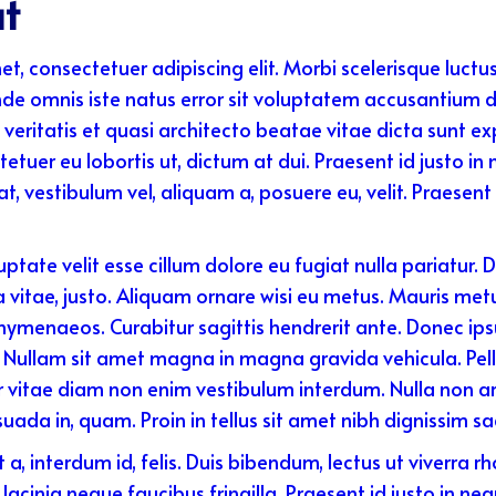
at
et, consectetuer adipiscing elit. Morbi scelerisque luctu
unde omnis iste natus error sit voluptatem accusantiu
veritatis et quasi architecto beatae vitae dicta sunt exp
tuer eu lobortis ut, dictum at dui. Praesent id justo in
t, vestibulum vel, aliquam a, posuere eu, velit. Praesent
luptate velit esse cillum dolore eu fugiat nulla pariatur.
a vitae, justo. Aliquam ornare wisi eu metus. Mauris metu
hymenaeos. Curabitur sagittis hendrerit ante. Donec ips
. Nullam sit amet magna in magna gravida vehicula. Pelle
tur vitae diam non enim vestibulum interdum. Nulla non ar
uada in, quam. Proin in tellus sit amet nibh dignissim sag
t a, interdum id, felis. Duis bibendum, lectus ut viverra r
u lacinia neque faucibus fringilla. Praesent id justo in n